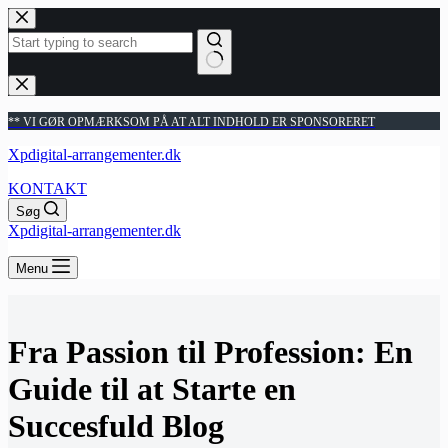
Fortsæt
til
indhold
Ingen
resultater
** VI GØR OPMÆRKSOM PÅ AT ALT INDHOLD ER SPONSORERET
Xpdigital-arrangementer.dk
KONTAKT
Søg
Xpdigital-arrangementer.dk
Menu
Fra Passion til Profession: En
Guide til at Starte en
Succesfuld Blog