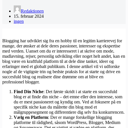
Redaktionen
15. februar 2024
ingen
Blogging har udviklet sig fra en hobby til en legitim karrierevej for
mange, der ønsker at dele deres passioner, interesser og ekspertise
med verden. Uanset om du er interesseret i at skrive om mode,
madlavning, rejser, personlig udvikling eller noget helt andet, kan en
blog være en kraftfuld platform til at dele dine tanker, ideer og
erfaringer med et globalt publikum. I denne artikel vil vi udforske
nogle af de vigtigste trin og bedste praksis for at starte og drive en
succesfuld blog og realisere dine drømme om at blive en
professionel blogger.
Find Din Niche
: Det første skridt i at starte en succesfuld
blog er at finde din niche – det emne eller den interesse, som
du er mest passioneret og kyndig om. Ved at fokusere på en
specifik niche kan du målrette din blog mod et
målgruppesegment og differentiere dig selv fra konkurrencen.
Vælg en Platform
: Der er mange forskellige blogging
platforme til rådighed, såsom WordPress, Blogger, Medium
og Squarespace. Det er vigtigt at vælge en platform, der