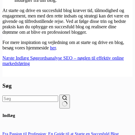
indtægter fra din blog.
At starte og drive en succesfuld blog kræver tid, tålmodighed og
engagement, men med den rette indsats og strategi kan det være en
givende og tilfredsstillende rejse. Ved at følge disse trin og bedste
praksis kan du opbygge en succesfuld blog og realisere dine
drømme om at blive en professionel blogger.
For mere inspiration og vejledning om at starte og drive en blog,
besøg vores hjemmeside
her
.
Næste
Indlæg
Søgeordsanalyse SEO – nøglen til effektiv online
markedsføring
Søg
Ingen
Indlæg
resultater
Fra Passion til Profession: En Guide til at Starte en Succesfuld Blog