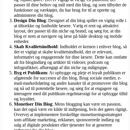
passer til dine behov og mål med din blog, og som tilbyder de
funktioner og værktøjer, du har brug for til at oprette og
administrere din blog.
Design Din Blog
: Designet af din blog spiller en vigtig rolle i
at tiltrække og fastholde læsere. Vælg et rent og attraktivt
layout, der passer til din niche og brand, og sørg for, at din
blog er nem at navigere og læse på både desktop og mobile
enheder.
Skab Kvalitetsindhold
: Indholdet er kernen i enhver blog, så
det er vigtigt at skabe kvalitetsindhold, der er relevant,
informativt og engagerende for dine læsere. Dette kan omfatte
alt fra blogindlæg og artikler til videoer, podcasts og
infografikker, afhængigt af din niche og målgruppe.
Byg et Publikum
: At opbygge og pleje et loyalt publikum er
afgørende for succesen af din blog. Brug sociale medier, e-
mail-markedsføring og andre kanaler til at promovere din blog
og nå ud til potentielle læsere, og sørg for at engagere og
interagere med dit publikum regelmæssigt for at opbygge tillid
og loyalitet.
Monetiser Din Blog
: Mens blogging kan være en passion,
kan det også være en kilde til indtjening, hvis det gøres rigtigt.
Overvej at implementere forskellige monetiseringsstrategier
som affiliate marketing, reklamer, sponsorerede indlæg og
salg af digitale produkter eller tjenester for at generere