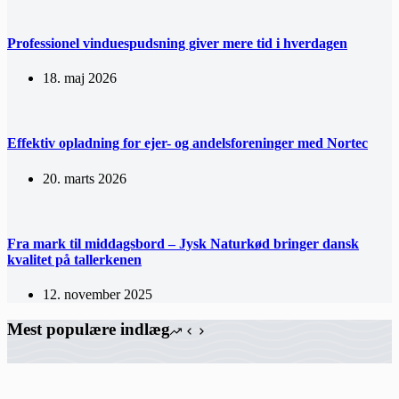
Professionel vinduespudsning giver mere tid i hverdagen
18. maj 2026
Effektiv opladning for ejer- og andelsforeninger med Nortec
20. marts 2026
Fra mark til middagsbord – Jysk Naturkød bringer dansk
kvalitet på tallerkenen
12. november 2025
Mest populære indlæg
Fra Passion til Profession: En Guide til at Starte en Succesfuld Blog